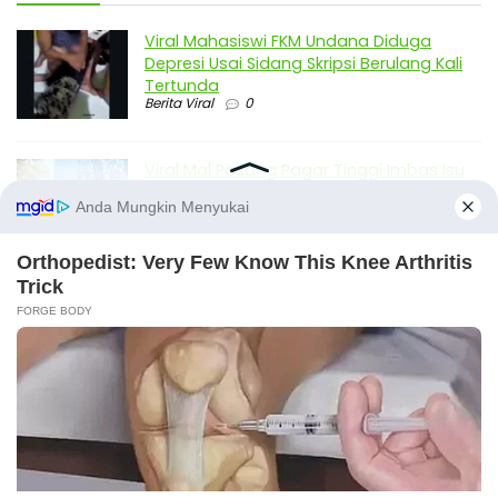
Viral Mahasiswi FKM Undana Diduga
Depresi Usai Sidang Skripsi Berulang Kali
Tertunda
Berita Viral
0
Viral Mal Pasang Pagar Tinggi Imbas Isu
Demo Agustus, Polri Pastikan Situasi
Aman dan Tingkatkan Intelijen serta
Patroli Siber
Berita Viral
1
Viral Alutsista Berjejer di Monas Dikaitkan
Demo Besar, Mabes TNI Beri Penjelasan
Berita Viral
2
Viral Ayah Tinggalkan Istri dan Bayi Demi
X
Dugaan Selingkuhan Sesama Jenis
Berita Viral
2