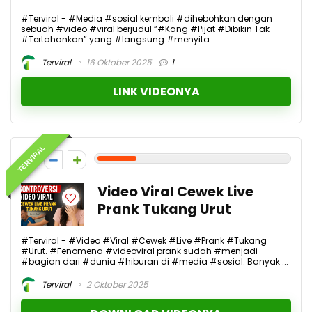
#Terviral - #Media #sosial kembali #dihebohkan dengan
sebuah #video #viral berjudul “#Kang #Pijat #Dibikin Tak
#Tertahankan” yang #langsung #menyita ...
Terviral
16 Oktober 2025
1
LINK VIDEONYA
TERVIRAL
2
Video Viral Cewek Live
Prank Tukang Urut
#Terviral - #Video #Viral #Cewek #Live #Prank #Tukang
#Urut. #Fenomena #videoviral prank sudah #menjadi
#bagian dari #dunia #hiburan di #media #sosial. Banyak ...
Terviral
2 Oktober 2025