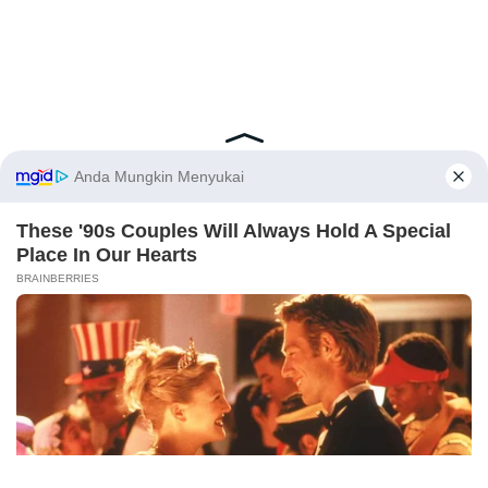
Latest Posts
Viral Mahasiswi FKM Undana Diduga
Depresi Usai Sidang Skripsi Berulang Kali
Tertunda
Berita Viral
0
Viral Mal Pasang Pagar Tinggi Imbas Isu
Demo Agustus, Polri Pastikan Situasi
Aman dan Tingkatkan Intelijen serta
Patroli Siber
X
Berita Viral
1