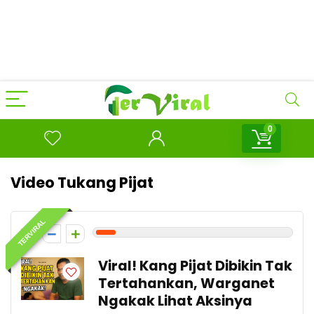
0
Video Tukang Pijat
TERVIRAL
1
Viral! Kang Pijat Dibikin Tak
Tertahankan, Warganet
Ngakak Lihat Aksinya