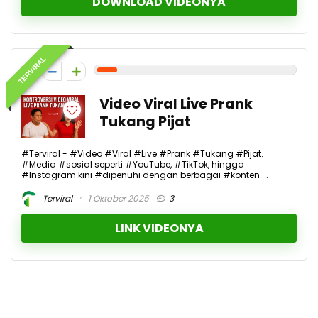
DOWNLOAD VIDEONYA
TERVIRAL
1
Video Viral Live Prank
Tukang Pijat
#Terviral - #Video #Viral #Live #Prank #Tukang #Pijat.
#Media #sosial seperti #YouTube, #TikTok, hingga
#Instagram kini #dipenuhi dengan berbagai #konten ...
Terviral
1 Oktober 2025
3
LINK VIDEONYA