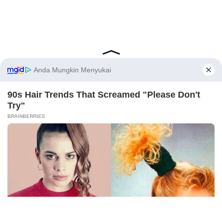
Latest Posts
Viral Mahasiswi FKM Undana Diduga
Depresi Usai Sidang Skripsi Berulang Kali
X
Tertunda
Berita Viral
0
Viral Mal Pasang Pagar Tinggi Imbas Isu