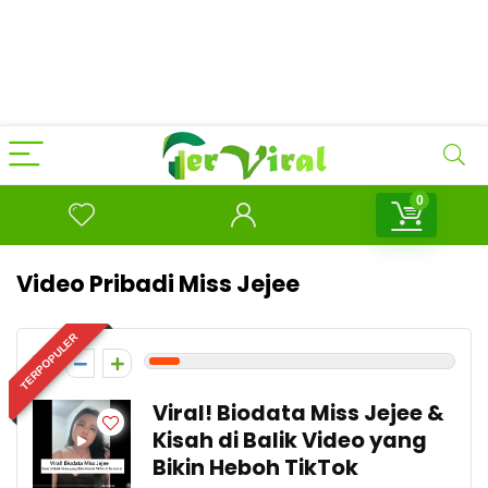
0
Video Pribadi Miss Jejee
TERPOPULER
1
Viral! Biodata Miss Jejee &
Kisah di Balik Video yang
Bikin Heboh TikTok