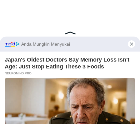
Latest Posts
Viral Mahasiswi FKM Undana Diduga
Depresi Usai Sidang Skripsi Berulang Kali
X
Tertunda
Berita Viral
0
Viral Mal Pasang Pagar Tinggi Imbas Isu