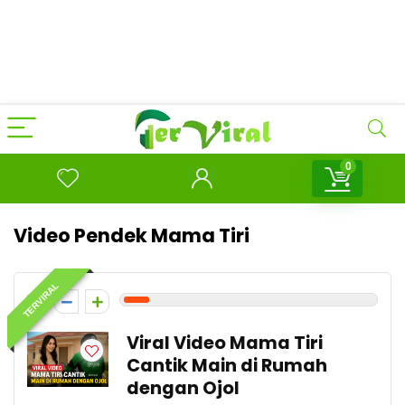
0
Video Pendek Mama Tiri
TERVIRAL
1
Viral Video Mama Tiri
Cantik Main di Rumah
dengan Ojol