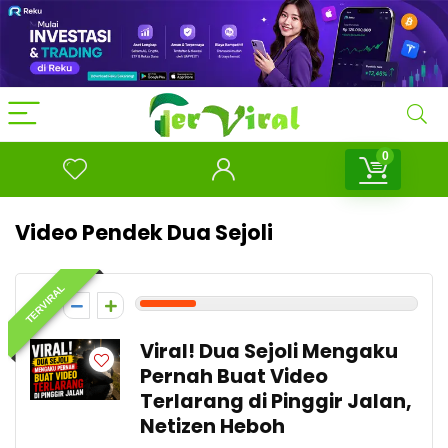
0
Video Pendek Dua Sejoli
TERVIRAL
2
Viral! Dua Sejoli Mengaku
Pernah Buat Video
Terlarang di Pinggir Jalan,
Netizen Heboh