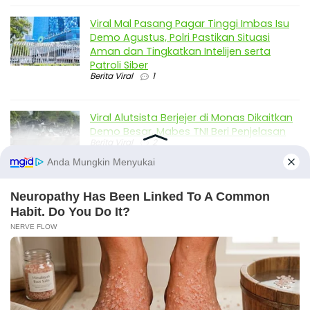
Viral Mal Pasang Pagar Tinggi Imbas Isu
Demo Agustus, Polri Pastikan Situasi
Aman dan Tingkatkan Intelijen serta
Patroli Siber
Berita Viral
1
Viral Alutsista Berjejer di Monas Dikaitkan
Demo Besar, Mabes TNI Beri Penjelasan
Berita Viral
2
Viral Ayah Tinggalkan Istri dan Bayi Demi
Dugaan Selingkuhan Sesama Jenis
Berita Viral
2
Viral Lagu Kicau Mania di Luar Negeri,
Liriknya Disangka “Getcho Money Up”
hingga Ramai di TikTok Global
Musik Viral
2