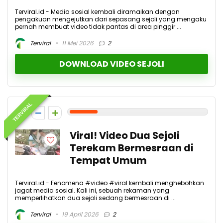
Terviral.id - Media sosial kembali diramaikan dengan
pengakuan mengejutkan dari sepasang sejoli yang mengaku
pernah membuat video tidak pantas di area pinggir ...
Terviral
11 Mei 2026
2
DOWNLOAD VIDEO SEJOLI
TERVIRAL
2
Viral! Video Dua Sejoli
Terekam Bermesraan di
Tempat Umum
Terviral.id - Fenomena #video #viral kembali menghebohkan
jagat media sosial. Kali ini, sebuah rekaman yang
memperlihatkan dua sejoli sedang bermesraan di ...
Terviral
19 April 2026
2