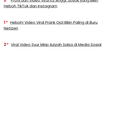
2
Profil dan Video Viral Its Anggi: Sosok yang Bikin
Heboh TikTok dan Instagram
1
Heboh! Video Viral Prank Ojol Bikin Paling di Buru
Netizen
2
Viral Video Syur Mirip Azizah Salsa di Media Sosial