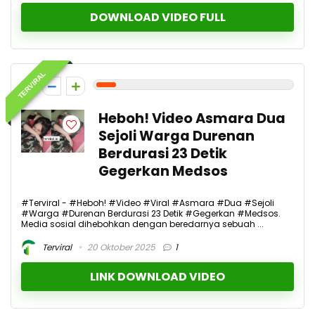
DOWNLOAD VIDEO FULL
TERVIRAL
1
Heboh! Video Asmara Dua
Sejoli Warga Durenan
Berdurasi 23 Detik
Gegerkan Medsos
#Terviral - #Heboh! #Video #Viral #Asmara #Dua #Sejoli
#Warga #Durenan Berdurasi 23 Detik #Gegerkan #Medsos.
Media sosial dihebohkan dengan beredarnya sebuah ...
Terviral
20 Oktober 2025
1
LINK DOWNLOAD VIDEO