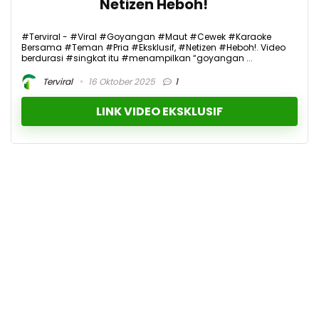
Netizen Heboh!
#Terviral - #Viral #Goyangan #Maut #Cewek #Karaoke
Bersama #Teman #Pria #Eksklusif, #Netizen #Heboh!. Video
berdurasi #singkat itu #menampilkan “goyangan ...
Terviral
16 Oktober 2025
1
LINK VIDEO EKSKLUSIF