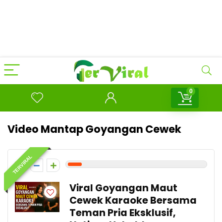
0
Video Mantap Goyangan Cewek
TERVIRAL
1
Viral Goyangan Maut
Cewek Karaoke Bersama
Teman Pria Eksklusif,