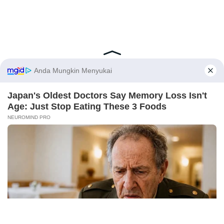
Latest Posts
Viral Mahasiswi FKM Undana Diduga
Depresi Usai Sidang Skripsi Berulang Kali
X
Tertunda
Berita Viral
0
Viral Mal Pasang Pagar Tinggi Imbas Isu