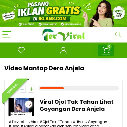
0
Video Mantap Dera Anjela
TERVIRAL
3
Viral Ojol Tak Tahan Lihat
Goyangan Dera Anjela
#Terviral - #Viral #Ojol Tak #Tahan #Lihat #Goyangan
#Dera #Anjela dihebohkan oleh sebuah video yang