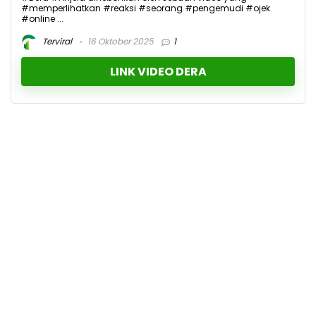
#memperlihatkan #reaksi #seorang #pengemudi #ojek
#online ...
Terviral
16 Oktober 2025
1
LINK VIDEO DERA