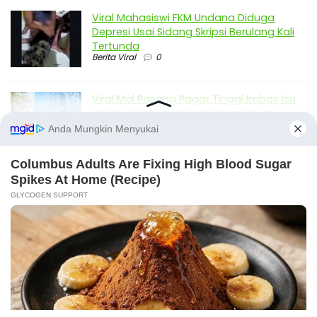
Viral Mahasiswi FKM Undana Diduga
Depresi Usai Sidang Skripsi Berulang Kali
Tertunda
Berita Viral
0
Viral Mal Pasang Pagar Tinggi Imbas Isu
Demo Agustus, Polri Pastikan Situasi
Aman dan Tingkatkan Intelijen serta
Patroli Siber
Berita Viral
1
Viral Alutsista Berjejer di Monas Dikaitkan
Demo Besar, Mabes TNI Beri Penjelasan
Berita Viral
2
Viral Ayah Tinggalkan Istri dan Bayi Demi
Dugaan Selingkuhan Sesama Jenis
X
Berita Viral
2