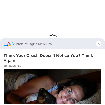
Latest Posts
Viral Mahasiswi FKM Undana Diduga
Depresi Usai Sidang Skripsi Berulang Kali
Tertunda
X
Berita Viral
0