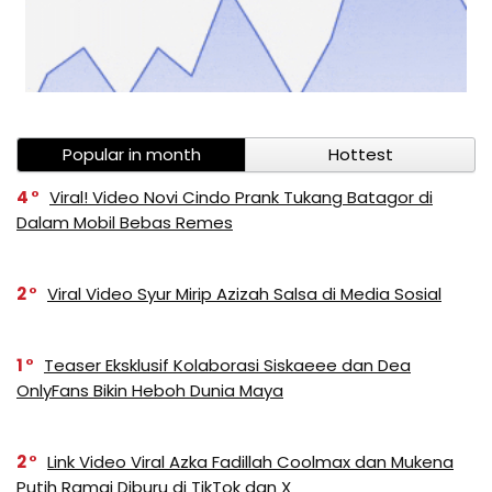
Popular in month
Hottest
4
Viral! Video Novi Cindo Prank Tukang Batagor di
Dalam Mobil Bebas Remes
2
Viral Video Syur Mirip Azizah Salsa di Media Sosial
1
Teaser Eksklusif Kolaborasi Siskaeee dan Dea
OnlyFans Bikin Heboh Dunia Maya
2
Link Video Viral Azka Fadillah Coolmax dan Mukena
Putih Ramai Diburu di TikTok dan X