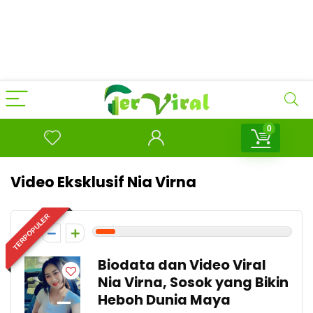
0
Video Eksklusif Nia Virna
TERPOPULER
1
Biodata dan Video Viral
Nia Virna, Sosok yang Bikin
Heboh Dunia Maya