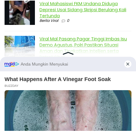
Viral Mahasiswi FKM Undana Diduga
Depresi Usai Sidang Skripsi Berulang Kali
Tertunda
Berita Viral
0
Viral Mal Pasang Pagar Tinggi Imbas Isu
Demo Agustus, Polri Pastikan Situasi
Aman dan Tingkatkan Intelijen serta
Patroli Siber
Berita Viral
1
Viral Alutsista Berjejer di Monas Dikaitkan
Demo Besar, Mabes TNI Beri Penjelasan
Berita Viral
2
Viral Ayah Tinggalkan Istri dan Bayi Demi
Dugaan Selingkuhan Sesama Jenis
X
Berita Viral
2