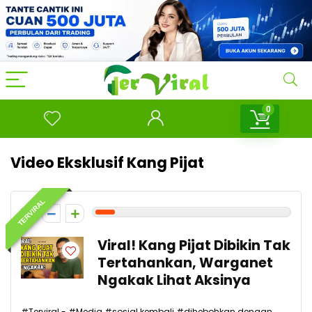
0
Video Eksklusif Kang Pijat
TERVIRAL
1
Viral! Kang Pijat Dibikin Tak
Tertahankan, Warganet
Ngakak Lihat Aksinya
#Terviral - #Media #sosial kembali #dihebohkan dengan