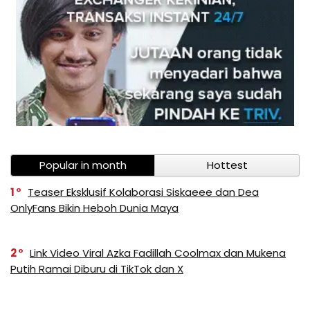
Popular in month
Hottest
1
Teaser Eksklusif Kolaborasi Siskaeee dan Dea
OnlyFans Bikin Heboh Dunia Maya
2
Link Video Viral Azka Fadillah Coolmax dan Mukena
Putih Ramai Diburu di TikTok dan X