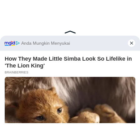
Latest Posts
Viral Mahasiswi FKM Undana Diduga
Depresi Usai Sidang Skripsi Berulang Kali
X
Tertunda
Berita Viral
0
Viral Mal Pasang Pagar Tinggi Imbas Isu