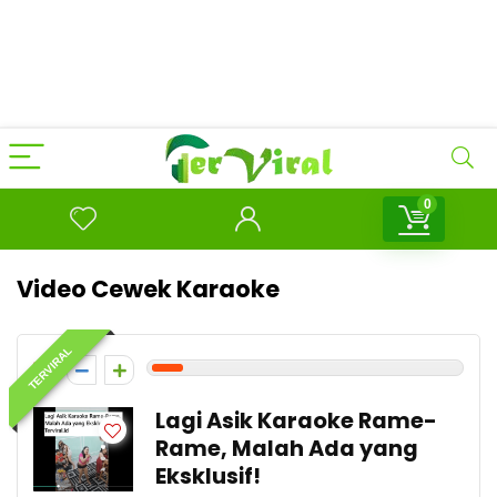
0
Video Cewek Karaoke
TERVIRAL
1
Lagi Asik Karaoke Rame-
Rame, Malah Ada yang
Eksklusif!