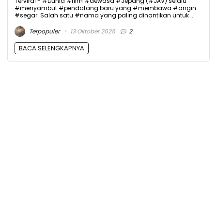
Terviral - #Dunia #film #dewasa #Jepang (#JAV) selalu
#menyambut #pendatang baru yang #membawa #angin
#segar. Salah satu #nama yang paling dinantikan untuk ...
Terpopuler
13 Oktober 2025
2
BACA SELENGKAPNYA