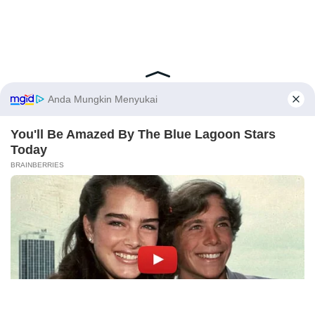
Latest Posts
Viral Mahasiswi FKM Undana Diduga
Depresi Usai Sidang Skripsi Berulang Kali
X
Tertunda
Berita Viral
0
Viral Mal Pasang Pagar Tinggi Imbas Isu