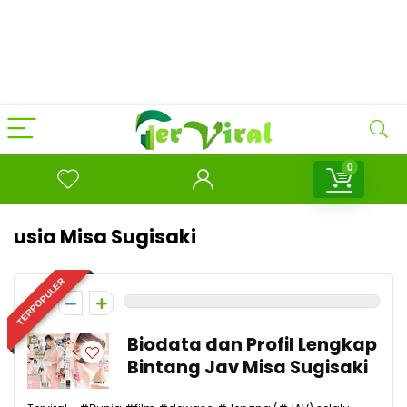
0
usia Misa Sugisaki
TERPOPULER
0
Biodata dan Profil Lengkap
Bintang Jav Misa Sugisaki