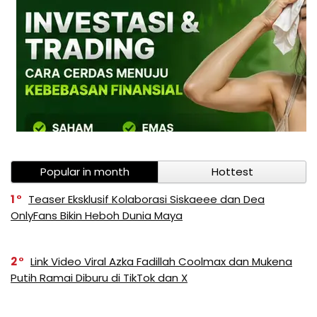
Popular in month
Hottest
1
Teaser Eksklusif Kolaborasi Siskaeee dan Dea
OnlyFans Bikin Heboh Dunia Maya
2
Link Video Viral Azka Fadillah Coolmax dan Mukena
Putih Ramai Diburu di TikTok dan X