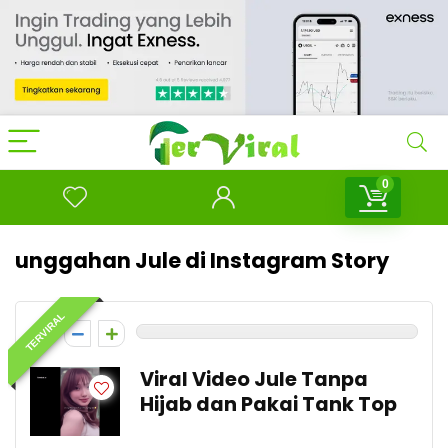
0
unggahan Jule di Instagram Story
TERVIRAL
0
Viral Video Jule Tanpa
Hijab dan Pakai Tank Top