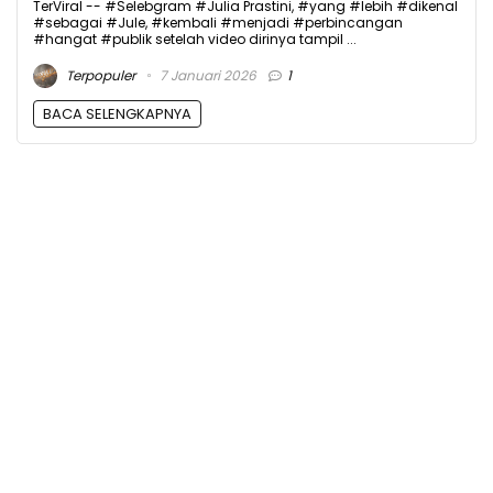
TerViral -- #Selebgram #Julia Prastini, #yang #lebih #dikenal
#sebagai #Jule, #kembali #menjadi #perbincangan
#hangat #publik setelah video dirinya tampil ...
Terpopuler
7 Januari 2026
1
BACA SELENGKAPNYA