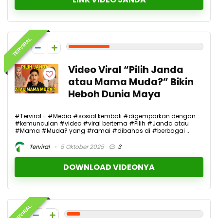
TERVIRAL
3
Video Viral “Pilih Janda
atau Mama Muda?” Bikin
Heboh Dunia Maya
#Terviral - #Media #sosial kembali #digemparkan dengan
#kemunculan #video #viral bertema #Pilih #Janda atau
#Mama #Muda? yang #ramai #dibahas di #berbagai ...
Terviral
5 Oktober 2025
3
DOWNLOAD VIDEONYA
TERVIRAL
1