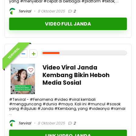
yang #menyebar #cepat di berbagai #platform #tiktok, ...
Terviral
8 Oktober 2025
2
VIDEO FULL JANDA
TERVIRAL
2
Video Viral Janda
Kembang Bikin Heboh
Media Sosial
#Terviral - #Fenomena #video #viral kembali
#mengguncang #dunia #maya. Kali ini #muncul #sosok
yang #dijuluki #Janda #Kembang, yang #videonya #ramai
...
Terviral
8 Oktober 2025
2
LINK VIDEO JANDA