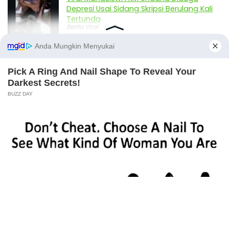
Depresi Usai Sidang Skripsi Berulang Kali
Tertunda
Berita Viral
0
Viral Mal Pasang Pagar Tinggi Imbas Isu
Demo Agustus, Polri Pastikan Situasi
Aman dan Tingkatkan Intelijen serta
Patroli Siber
Berita Viral
1
Viral Alutsista Berjejer di Monas Dikaitkan
Demo Besar, Mabes TNI Beri Penjelasan
Berita Viral
2
X
Viral Ayah Tinggalkan Istri dan Bayi Demi
Dugaan Selingkuhan Sesama Jenis
Berita Viral
2