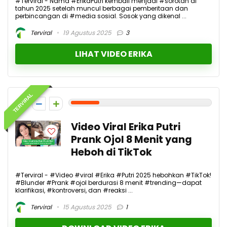
#Terviral - Nama #ErikaPutri kembali menjadi #sorotan di
tahun 2025 setelah muncul berbagai pemberitaan dan
perbincangan di #media sosial. Sosok yang dikenal ...
Terviral
19 Agustus 2025
3
LIHAT VIDEO ERIKA
TERVIRAL
2
Video Viral Erika Putri
Prank Ojol 8 Menit yang
Heboh di TikTok
#Terviral - #Video #viral #Erika #Putri 2025 hebohkan #TikTok!
#Blunder #Prank #ojol berdurasi 8 menit #trending—dapat
klarifikasi, #kontroversi, dan #reaksi ...
Terviral
15 Agustus 2025
1