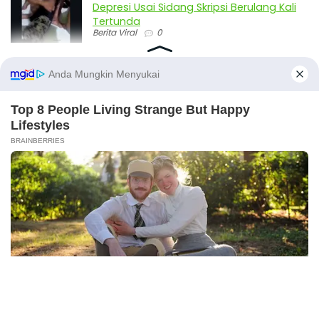
Depresi Usai Sidang Skripsi Berulang Kali
Tertunda
Berita Viral
0
Viral Mal Pasang Pagar Tinggi Imbas Isu
Demo Agustus, Polri Pastikan Situasi
Aman dan Tingkatkan Intelijen serta
Patroli Siber
Berita Viral
1
Viral Alutsista Berjejer di Monas Dikaitkan
Demo Besar, Mabes TNI Beri Penjelasan
Berita Viral
2
X
Viral Ayah Tinggalkan Istri dan Bayi Demi
Dugaan Selingkuhan Sesama Jenis
Berita Viral
2