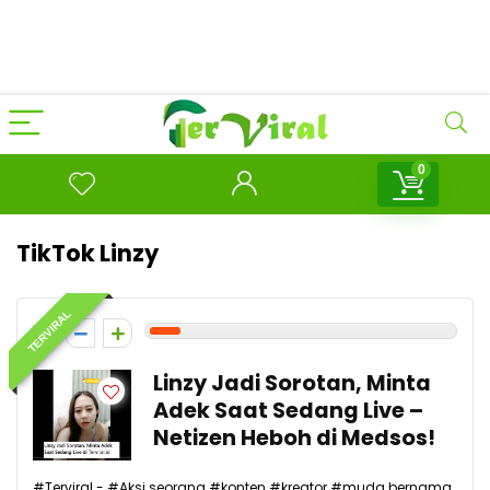
0
TikTok Linzy
TERVIRAL
1
Linzy Jadi Sorotan, Minta
Adek Saat Sedang Live –
Netizen Heboh di Medsos!
#Terviral - #Aksi seorang #konten #kreator #muda bernama