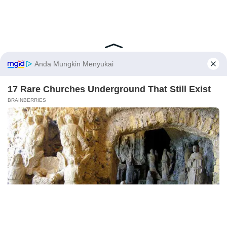
Latest Posts
Viral Mahasiswi FKM Undana Diduga
Depresi Usai Sidang Skripsi Berulang Kali
Tertunda
Berita Viral
0
X
Viral Mal Pasang Pagar Tinggi Imbas Isu
Demo Agustus, Polri Pastikan Situasi
Aman dan Tingkatkan Intelijen serta