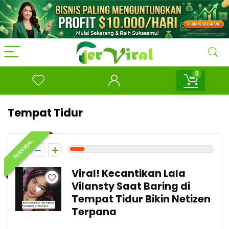
0
Tempat Tidur
TERVIRAL
1
Viral! Kecantikan Lala
Vilansty Saat Baring di
Tempat Tidur Bikin Netizen
Terpana