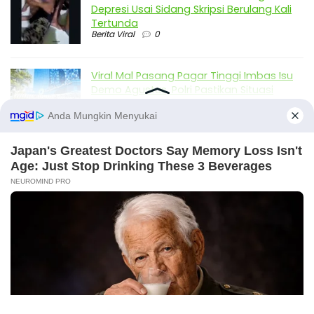
Depresi Usai Sidang Skripsi Berulang Kali
Tertunda
Berita Viral
0
Viral Mal Pasang Pagar Tinggi Imbas Isu
Demo Agustus, Polri Pastikan Situasi
Aman dan Tingkatkan Intelijen serta
Patroli Siber
Berita Viral
1
Viral Alutsista Berjejer di Monas Dikaitkan
Demo Besar, Mabes TNI Beri Penjelasan
Berita Viral
2
Viral Ayah Tinggalkan Istri dan Bayi Demi
Dugaan Selingkuhan Sesama Jenis
Berita Viral
2
X