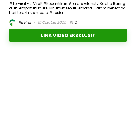
#Terviral - #Viral! #Kecantikan #Lala #Vilansty Saat #Baring
di #Tempat #Tidur Bikin #Netizen #Terpana. Dalam beberapa
hari terakhir, #media #sosial ...
Terviral
15 Oktober 2025
2
LINK VIDEO EKSKLUSIF