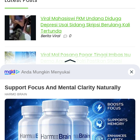
Viral Mahasiswi FKM Undana Diduga
Depresi Usai Sidang Skripsi Berulang Kali
Tertunda
Berita Viral
0
Viral Mal Pasang Pagar Tinggi Imbas Isu
Demo Agustus, Polri Pastikan Situasi
Aman dan Tingkatkan Intelijen serta
Patroli Siber
Berita Viral
1
Viral Alutsista Berjejer di Monas Dikaitkan
Demo Besar, Mabes TNI Beri Penjelasan
Berita Viral
2
Viral Ayah Tinggalkan Istri dan Bayi Demi
X
Dugaan Selingkuhan Sesama Jenis