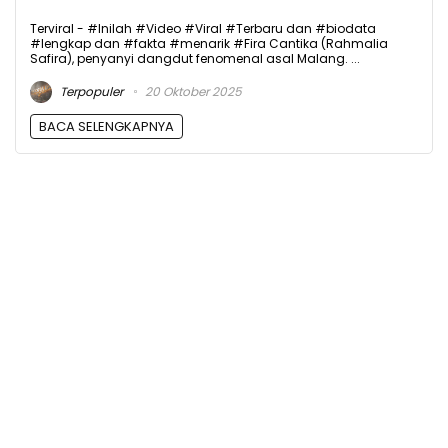
Terviral - #Inilah #Video #Viral #Terbaru dan #biodata
#lengkap dan #fakta #menarik #Fira Cantika (Rahmalia
Safira), penyanyi dangdut fenomenal asal Malang. ...
Terpopuler
20 Oktober 2025
BACA SELENGKAPNYA