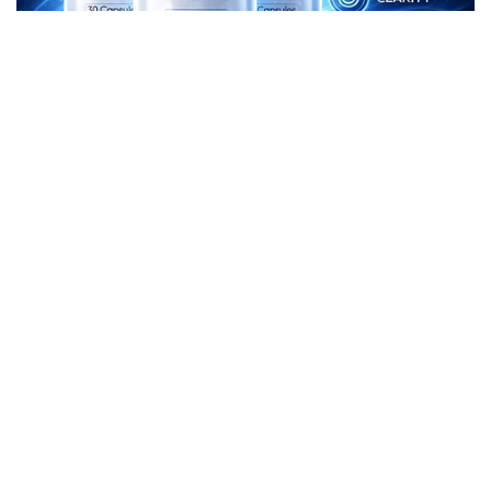
Berita Viral
2
Viral Lagu Kicau Mania di Luar Negeri,
Liriknya Disangka “Getcho Money Up”
hingga Ramai di TikTok Global
Musik Viral
2