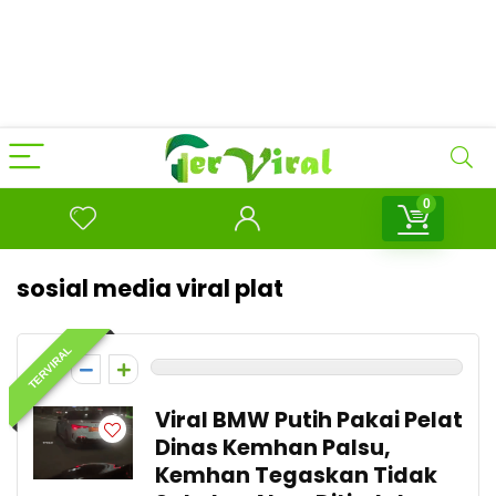
0
sosial media viral plat
TERVIRAL
0
Viral BMW Putih Pakai Pelat
Dinas Kemhan Palsu,
Kemhan Tegaskan Tidak