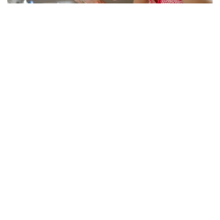
Viral Mal Pasang Pagar Tinggi Imbas Isu
Demo Agustus, Polri Pastikan Situasi
Aman dan Tingkatkan Intelijen serta
Patroli Siber
Berita Viral
1
Viral Alutsista Berjejer di Monas Dikaitkan
Demo Besar, Mabes TNI Beri Penjelasan
Berita Viral
2
Viral Ayah Tinggalkan Istri dan Bayi Demi
Dugaan Selingkuhan Sesama Jenis
Berita Viral
2
Viral Lagu Kicau Mania di Luar Negeri,
Liriknya Disangka “Getcho Money Up”
hingga Ramai di TikTok Global