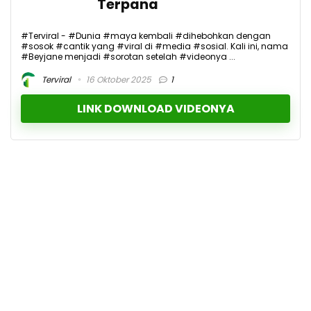
Terpana
#Terviral - #Dunia #maya kembali #dihebohkan dengan
#sosok #cantik yang #viral di #media #sosial. Kali ini, nama
#Beyjane menjadi #sorotan setelah #videonya ...
Terviral
16 Oktober 2025
1
LINK DOWNLOAD VIDEONYA