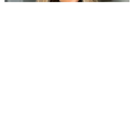
Berita Viral
2
Viral Lagu Kicau Mania di Luar Negeri,
Liriknya Disangka “Getcho Money Up”
hingga Ramai di TikTok Global
Musik Viral
2