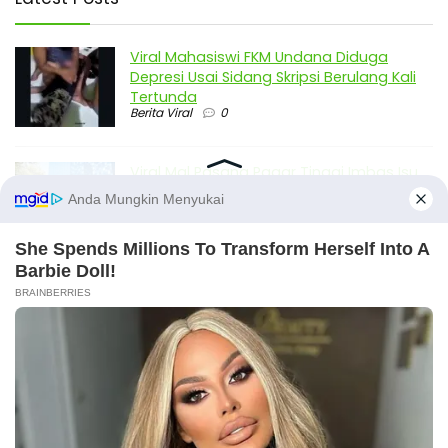
Viral Mahasiswi FKM Undana Diduga
Depresi Usai Sidang Skripsi Berulang Kali
Tertunda
Berita Viral
0
Viral Mal Pasang Pagar Tinggi Imbas Isu
Demo Agustus, Polri Pastikan Situasi
Aman dan Tingkatkan Intelijen serta
Patroli Siber
Berita Viral
1
Viral Alutsista Berjejer di Monas Dikaitkan
Demo Besar, Mabes TNI Beri Penjelasan
Berita Viral
2
Viral Ayah Tinggalkan Istri dan Bayi Demi
X
Dugaan Selingkuhan Sesama Jenis