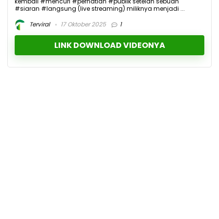
kembali #mencuri #perhatian #publik setelah sebuah
#siaran #langsung (live streaming) miliknya menjadi ...
Terviral
17 Oktober 2025
1
LINK DOWNLOAD VIDEONYA