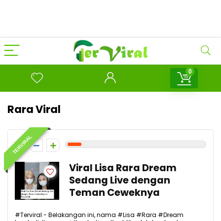
0
Rara Viral
TERVIRAL
1
Viral Lisa Rara Dream
Sedang Live dengan
Teman Ceweknya
#Terviral - Belakangan ini, nama #Lisa #Rara #Dream