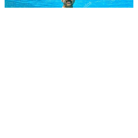
Berita Viral
0
Viral Mal Pasang Pagar Tinggi Imbas Isu
Demo Agustus, Polri Pastikan Situasi
Aman dan Tingkatkan Intelijen serta
Patroli Siber
Berita Viral
1
Viral Alutsista Berjejer di Monas Dikaitkan
Demo Besar, Mabes TNI Beri Penjelasan
Berita Viral
2
Viral Ayah Tinggalkan Istri dan Bayi Demi
Dugaan Selingkuhan Sesama Jenis
Berita Viral
2
Viral Lagu Kicau Mania di Luar Negeri,
Liriknya Disangka “Getcho Money Up”