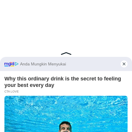
Latest Posts
Viral Mahasiswi FKM Undana Diduga
Depresi Usai Sidang Skripsi Berulang Kali
Tertunda
X