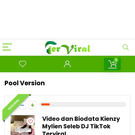
0
Pool Version
TERVIRAL
1
Video dan Biodata Kienzy
Mylien Seleb DJ TikTok
Terviral