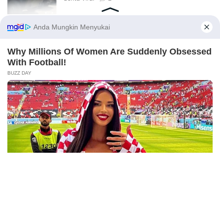
Viral Ayah Tinggalkan Istri dan Bayi Demi
Dugaan Selingkuhan Sesama Jenis
Berita Viral
2
Viral Lagu Kicau Mania di Luar Negeri,
Liriknya Disangka “Getcho Money Up”
hingga Ramai di TikTok Global
Musik Viral
2
X