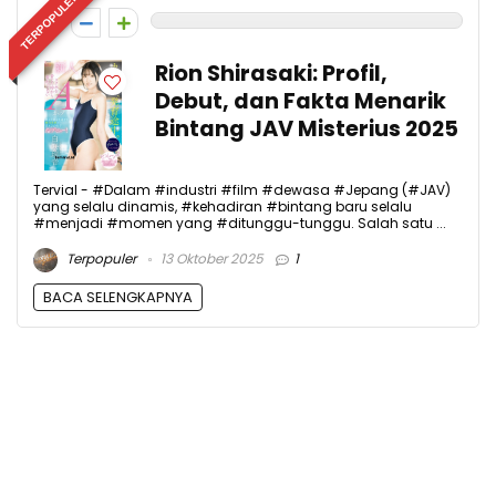
TERPOPULER
0
Rion Shirasaki: Profil,
Debut, dan Fakta Menarik
Bintang JAV Misterius 2025
Tervial - #Dalam #industri #film #dewasa #Jepang (#JAV)
yang selalu dinamis, #kehadiran #bintang baru selalu
#menjadi #momen yang #ditunggu-tunggu. Salah satu ...
Terpopuler
13 Oktober 2025
1
BACA SELENGKAPNYA