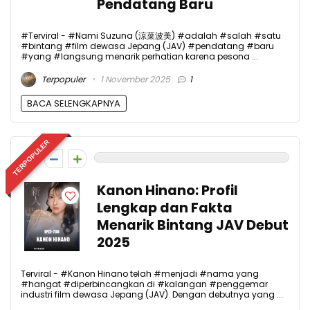
Pendatang Baru
#Terviral - #Nami Suzuna (涼菜波美) #adalah #salah #satu
#bintang #film dewasa Jepang (JAV) #pendatang #baru
#yang #langsung menarik perhatian karena pesona ...
Terpopuler
1 November 2025
1
BACA SELENGKAPNYA
TERPOPULER
0
Kanon Hinano: Profil
Lengkap dan Fakta
Menarik Bintang JAV Debut
2025
Terviral - #Kanon Hinano telah #menjadi #nama yang
#hangat #diperbincangkan di #kalangan #penggemar
industri film dewasa Jepang (JAV). Dengan debutnya yang ...