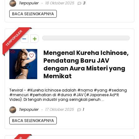
Terpopuler
18 Oktober 2025
3
BACA SELENGKAPNYA
TERPOPULER
0
Mengenal Kureha Ichinose,
Pendatang Baru JAV
dengan Aura Misteri yang
Memikat
Terviral - #Kureha Ichinose adalah #nama #yang #sedang
#mencuri #perhatian di #dunia #JAV (#Japanese Ad*lt
Video). Di tengah industri yang seringkali penuh ...
Terpopuler
17 Oktober 2025
1
BACA SELENGKAPNYA