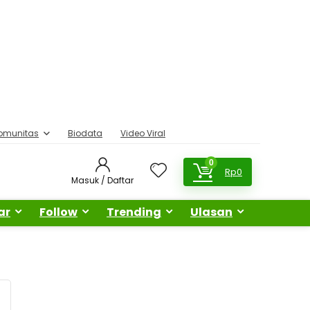
omunitas
Biodata
Video Viral
0
Rp
0
Masuk / Daftar
ar
Follow
Trending
Ulasan