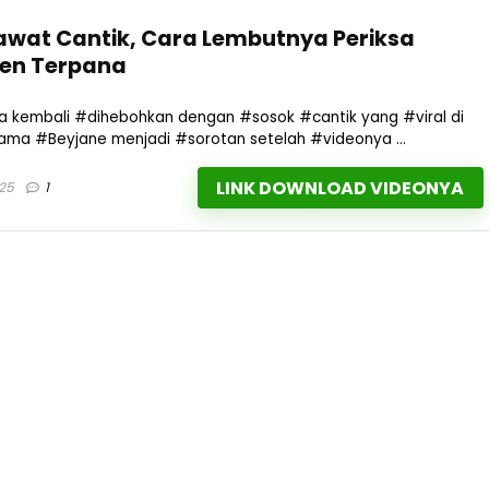
awat Cantik, Cara Lembutnya Periksa
izen Terpana
a kembali #dihebohkan dengan #sosok #cantik yang #viral di
, nama #Beyjane menjadi #sorotan setelah #videonya ...
LINK DOWNLOAD VIDEONYA
025
1