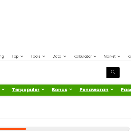
ing
Top
Tools
Data
Kalkulator
Market
K
Terpopuler
Bonus
Penawaran
Pas