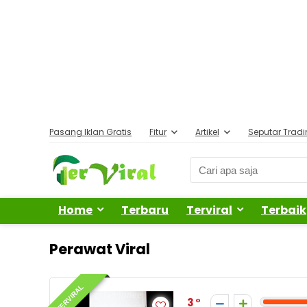
Pasang Iklan Gratis
Fitur
Artikel
Seputar Trad
Home
Terbaru
Terviral
Terbaik
Perawat Viral
TERVIRAL
3