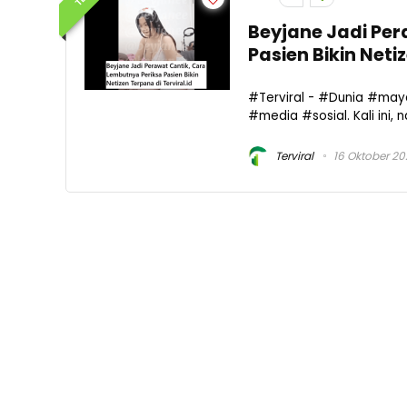
Beyjane Jadi Per
Pasien Bikin Net
#Terviral - #Dunia #may
#media #sosial. Kali ini
Terviral
16 Oktober 2