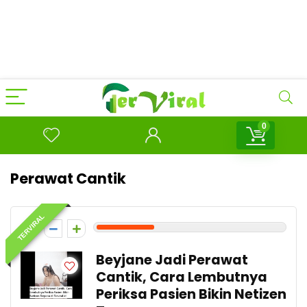
0
Perawat Cantik
TERVIRAL
3
Beyjane Jadi Perawat
Cantik, Cara Lembutnya
Periksa Pasien Bikin Netizen