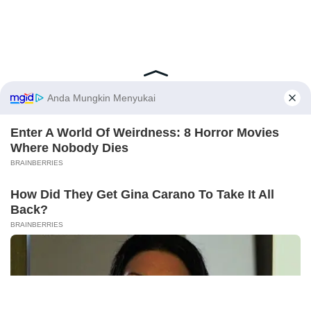
Latest Posts
Viral Mahasiswi FKM Undana Diduga
Depresi Usai Sidang Skripsi Berulang Kali
X
Tertunda
Berita Viral
0
Viral Mal Pasang Pagar Tinggi Imbas Isu