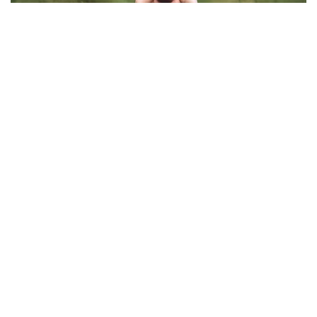
Viral Mal Pasang Pagar Tinggi Imbas Isu
Demo Agustus, Polri Pastikan Situasi
Aman dan Tingkatkan Intelijen serta
Patroli Siber
Berita Viral
1
Viral Alutsista Berjejer di Monas Dikaitkan
Demo Besar, Mabes TNI Beri Penjelasan
Berita Viral
2
Viral Ayah Tinggalkan Istri dan Bayi Demi
Dugaan Selingkuhan Sesama Jenis
Berita Viral
2
Viral Lagu Kicau Mania di Luar Negeri,
Liriknya Disangka “Getcho Money Up”
hingga Ramai di TikTok Global
Musik Viral
2