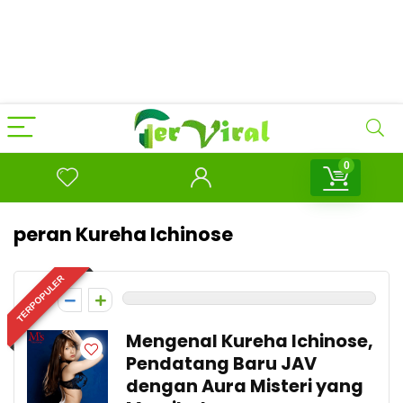
0
peran Kureha Ichinose
TERPOPULER
0
Mengenal Kureha Ichinose,
Pendatang Baru JAV
dengan Aura Misteri yang