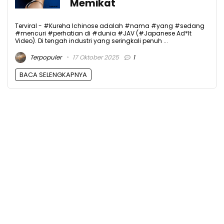
Memikat
Terviral - #Kureha Ichinose adalah #nama #yang #sedang
#mencuri #perhatian di #dunia #JAV (#Japanese Ad*lt
Video). Di tengah industri yang seringkali penuh ...
Terpopuler
17 Oktober 2025
1
BACA SELENGKAPNYA