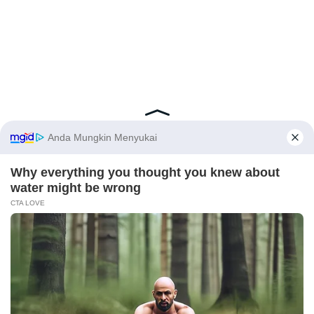
Latest Posts
Viral Mahasiswi FKM Undana Diduga
Depresi Usai Sidang Skripsi Berulang Kali
Tertunda
X
Berita Viral
0