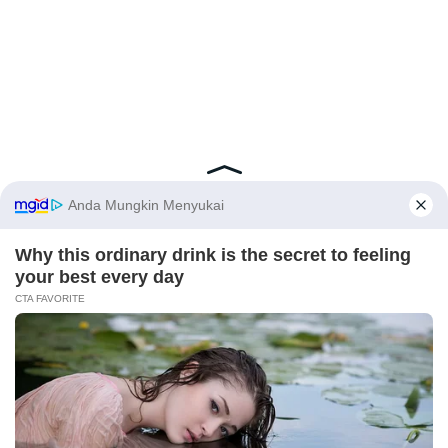
Latest Posts
Viral Mahasiswi FKM Undana Diduga
Depresi Usai Sidang Skripsi Berulang Kali
Tertunda
Berita Viral
0
X