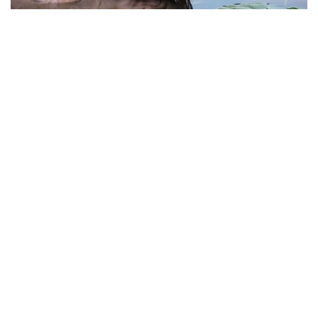
Viral Mal Pasang Pagar Tinggi Imbas Isu
Demo Agustus, Polri Pastikan Situasi
Aman dan Tingkatkan Intelijen serta
Patroli Siber
Berita Viral
1
Viral Alutsista Berjejer di Monas Dikaitkan
Demo Besar, Mabes TNI Beri Penjelasan
Berita Viral
2
Viral Ayah Tinggalkan Istri dan Bayi Demi
Dugaan Selingkuhan Sesama Jenis
Berita Viral
2
Viral Lagu Kicau Mania di Luar Negeri,
Liriknya Disangka “Getcho Money Up”
hingga Ramai di TikTok Global