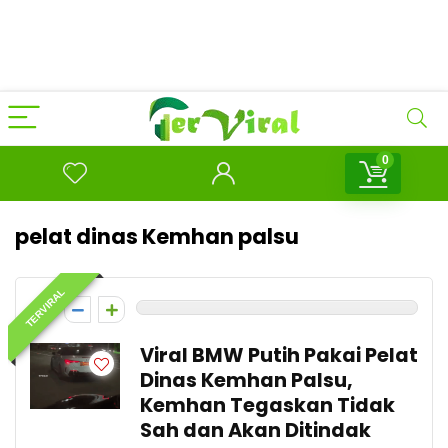
0
pelat dinas Kemhan palsu
TERVIRAL
0
Viral BMW Putih Pakai Pelat
Dinas Kemhan Palsu,
Kemhan Tegaskan Tidak
Sah dan Akan Ditindak