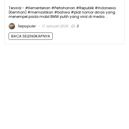
Terviral - #Kementerian #Pertahanan #Republik #Indonesia
(Kemhan) #memastikan #bahwa #plat nomor dinas yang
menempel pada mobil BMW putih yang viral di media ...
Terpopuler
17 Januari 2026
3
BACA SELENGKAPNYA