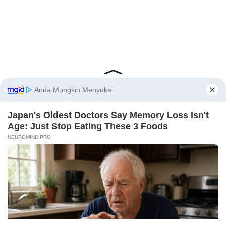
Latest Posts
Viral Mahasiswi FKM Undana Diduga
Depresi Usai Sidang Skripsi Berulang Kali
Tertunda
Berita Viral
0
X
Viral Mal Pasang Pagar Tinggi Imbas Isu