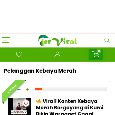
0
Pelanggan Kebaya Merah
TERVIRAL
1
Viral! Konten Kebaya
Merah Bergoyang di Kursi
Bikin Warganet Gagal