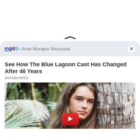
Latest Posts
Viral Mahasiswi FKM Undana Diduga
Depresi Usai Sidang Skripsi Berulang Kali
X
Tertunda
Berita Viral
0