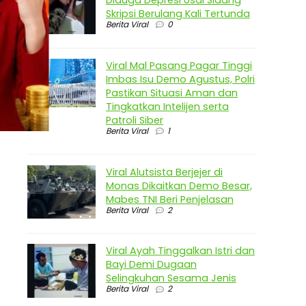
Diduga Depresi Usai Sidang
Skripsi Berulang Kali Tertunda
Berita Viral
0
Viral Mal Pasang Pagar Tinggi
Imbas Isu Demo Agustus, Polri
Pastikan Situasi Aman dan
Tingkatkan Intelijen serta
Patroli Siber
Berita Viral
1
Viral Alutsista Berjejer di
Monas Dikaitkan Demo Besar,
Mabes TNI Beri Penjelasan
Berita Viral
2
Viral Ayah Tinggalkan Istri dan
Bayi Demi Dugaan
Selingkuhan Sesama Jenis
Berita Viral
2