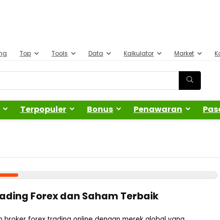
ing
Top
Tools
Data
Kalkulator
Market
K
Terpopuler
Bonus
Penawaran
Pas
rading Forex dan Saham Terbaik
ah broker forex trading online dengan merek global yang