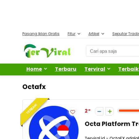
Pasang Iklan Gratis
Fitur
Artikel
Seputar Trad
Home
Terbaru
Terviral
Terbaik
Octafx
TERBAIK
2
Octa Platform T
Terviral.id - OctaFX adal