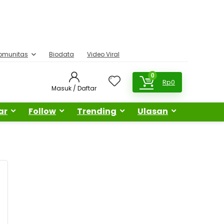
omunitas
Biodata
Video Viral
0
Rp
0
Masuk / Daftar
ar
Follow
Trending
Ulasan