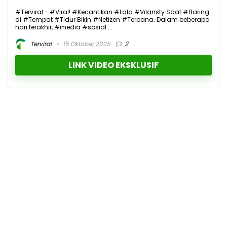
#Terviral - #Viral! #Kecantikan #Lala #Vilansty Saat #Baring
di #Tempat #Tidur Bikin #Netizen #Terpana. Dalam beberapa
hari terakhir, #media #sosial ...
Terviral
15 Oktober 2025
2
LINK VIDEO EKSKLUSIF