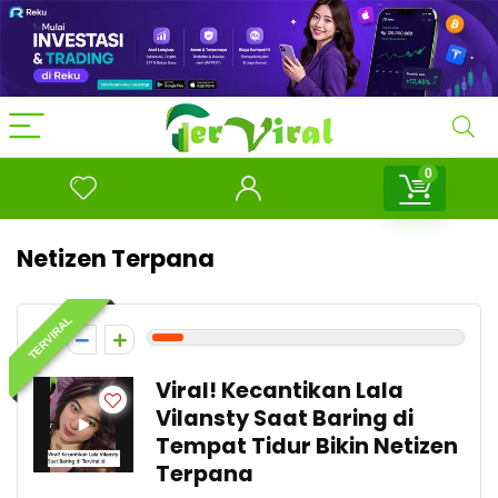
0
Netizen Terpana
TERVIRAL
1
Viral! Kecantikan Lala
Vilansty Saat Baring di
Tempat Tidur Bikin Netizen
Terpana