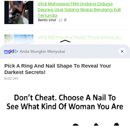
Viral Mahasiswi FKM Undana Diduga
Depresi Usai Sidang Skripsi Berulang Kali
Tertunda
Berita Viral
0
Viral Mal Pasang Pagar Tinggi Imbas Isu
Demo Agustus, Polri Pastikan Situasi
Aman dan Tingkatkan Intelijen serta
Patroli Siber
Berita Viral
1
Viral Alutsista Berjejer di Monas Dikaitkan
Demo Besar, Mabes TNI Beri Penjelasan
Berita Viral
2
Viral Ayah Tinggalkan Istri dan Bayi Demi
Dugaan Selingkuhan Sesama Jenis
X
Berita Viral
2