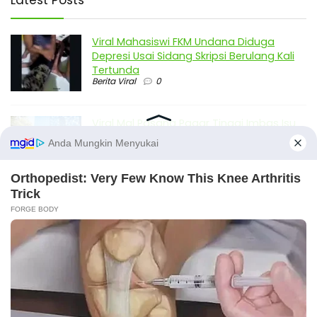
Viral Mahasiswi FKM Undana Diduga
Depresi Usai Sidang Skripsi Berulang Kali
Tertunda
Berita Viral
0
Viral Mal Pasang Pagar Tinggi Imbas Isu
Demo Agustus, Polri Pastikan Situasi
Aman dan Tingkatkan Intelijen serta
Patroli Siber
Berita Viral
1
Viral Alutsista Berjejer di Monas Dikaitkan
Demo Besar, Mabes TNI Beri Penjelasan
Berita Viral
2
Viral Ayah Tinggalkan Istri dan Bayi Demi
X
Dugaan Selingkuhan Sesama Jenis