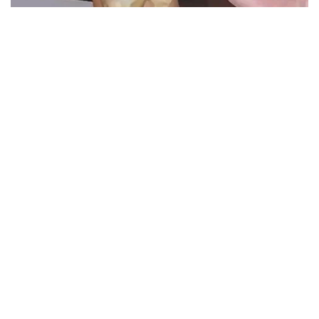
Berita Viral
2
Viral Lagu Kicau Mania di Luar Negeri,
Liriknya Disangka “Getcho Money Up”
hingga Ramai di TikTok Global
Musik Viral
2