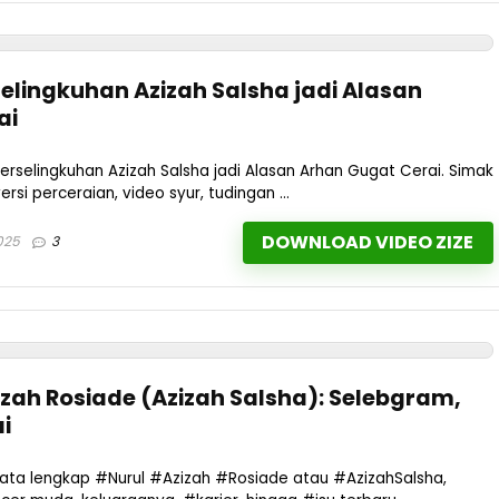
selingkuhan Azizah Salsha jadi Alasan
ai
Perselingkuhan Azizah Salsha jadi Alasan Arhan Gugat Cerai. Simak
rsi perceraian, video syur, tudingan ...
DOWNLOAD VIDEO ZIZE
025
3
izah Rosiade (Azizah Salsha): Selebgram,
i
data lengkap #Nurul #Azizah #Rosiade atau #AzizahSalsha,