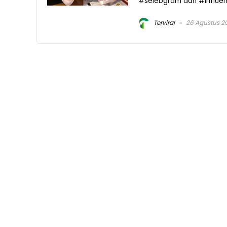
#selebgram dan #influence
Terviral
26 Agustus 2