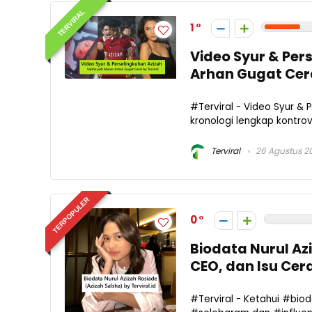
TERVIRAL
1
Video Syur & Per
Arhan Gugat Cer
#Terviral - Video Syur & 
kronologi lengkap kontrove
Terviral
26 Agustus 2
TERPOPULER
0
Biodata Nurul Az
CEO, dan Isu Cera
#Terviral - Ketahui #bio