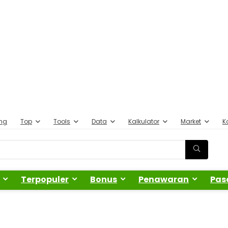
ing
Top
Tools
Data
Kalkulator
Market
K
Terpopuler
Bonus
Penawaran
Pas