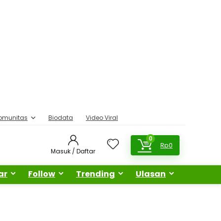
omunitas
Biodata
Video Viral
0
Rp
0
Masuk / Daftar
ar
Follow
Trending
Ulasan