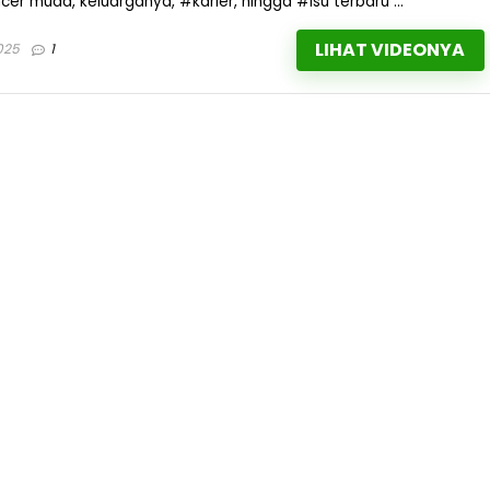
r muda, keluarganya, #karier, hingga #isu terbaru ...
LIHAT VIDEONYA
025
1