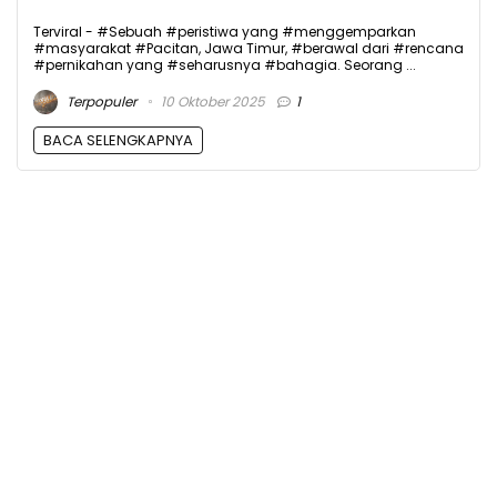
Terviral - #Sebuah #peristiwa yang #menggemparkan
#masyarakat #Pacitan, Jawa Timur, #berawal dari #rencana
#pernikahan yang #seharusnya #bahagia. Seorang ...
Terpopuler
10 Oktober 2025
1
BACA SELENGKAPNYA