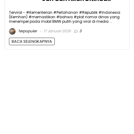
Terviral - #Kementerian #Pertahanan #Republik #Indonesia
(Kemhan) #memastikan #bahwa #plat nomor dinas yang
menempel pada mobil BMW putih yang viral di media ...
Terpopuler
17 Januari 2026
3
BACA SELENGKAPNYA