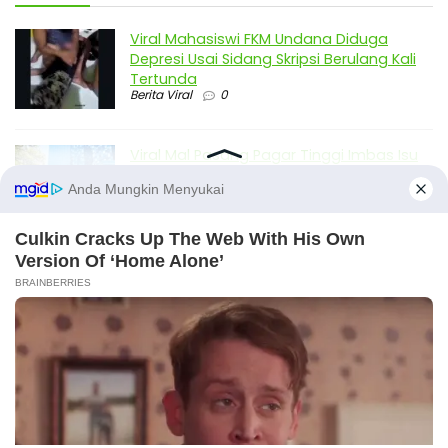
Viral Mahasiswi FKM Undana Diduga
Depresi Usai Sidang Skripsi Berulang Kali
Tertunda
Berita Viral
0
Viral Mal Pasang Pagar Tinggi Imbas Isu
Demo Agustus, Polri Pastikan Situasi
Aman dan Tingkatkan Intelijen serta
Patroli Siber
Berita Viral
1
Viral Alutsista Berjejer di Monas Dikaitkan
Demo Besar, Mabes TNI Beri Penjelasan
Berita Viral
2
Viral Ayah Tinggalkan Istri dan Bayi Demi
X
Dugaan Selingkuhan Sesama Jenis
Berita Viral
2