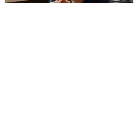
Viral Mal Pasang Pagar Tinggi Imbas Isu
Demo Agustus, Polri Pastikan Situasi
Aman dan Tingkatkan Intelijen serta
Patroli Siber
Berita Viral
1
Viral Alutsista Berjejer di Monas Dikaitkan
Demo Besar, Mabes TNI Beri Penjelasan
Berita Viral
2
Viral Ayah Tinggalkan Istri dan Bayi Demi
Dugaan Selingkuhan Sesama Jenis
Berita Viral
2
Viral Lagu Kicau Mania di Luar Negeri,
Liriknya Disangka “Getcho Money Up”
hingga Ramai di TikTok Global