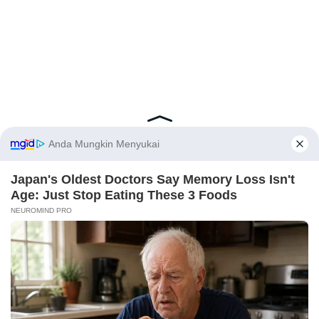
Latest Posts
Viral Mahasiswi FKM Undana Diduga
Depresi Usai Sidang Skripsi Berulang Kali
Tertunda
X
Berita Viral
0