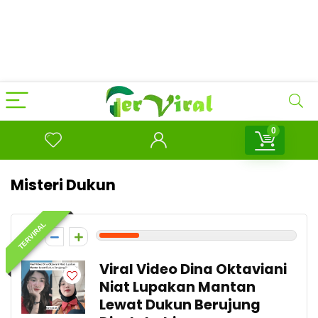
0
Misteri Dukun
TERVIRAL
2
Viral Video Dina Oktaviani
Niat Lupakan Mantan
Lewat Dukun Berujung