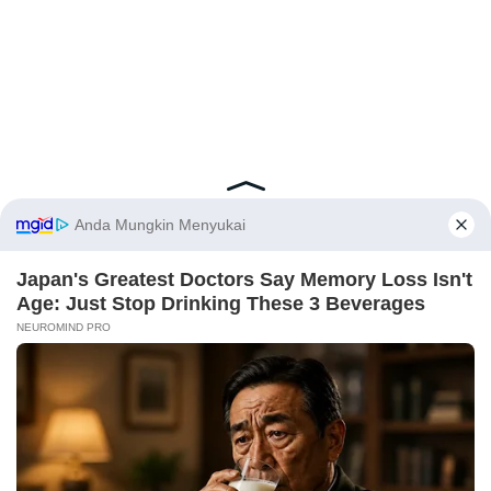
Latest Posts
Viral Mahasiswi FKM Undana Diduga
Depresi Usai Sidang Skripsi Berulang Kali
Tertunda
Berita Viral
0
X