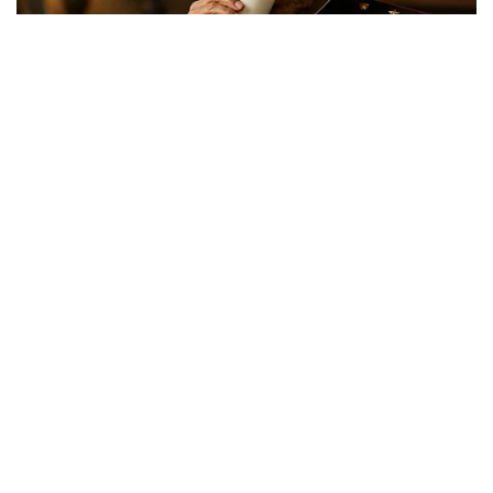
Viral Mal Pasang Pagar Tinggi Imbas Isu
Demo Agustus, Polri Pastikan Situasi
Aman dan Tingkatkan Intelijen serta
Patroli Siber
Berita Viral
1
Viral Alutsista Berjejer di Monas Dikaitkan
Demo Besar, Mabes TNI Beri Penjelasan
Berita Viral
2
Viral Ayah Tinggalkan Istri dan Bayi Demi
Dugaan Selingkuhan Sesama Jenis
Berita Viral
2
Viral Lagu Kicau Mania di Luar Negeri,
Liriknya Disangka “Getcho Money Up”
hingga Ramai di TikTok Global