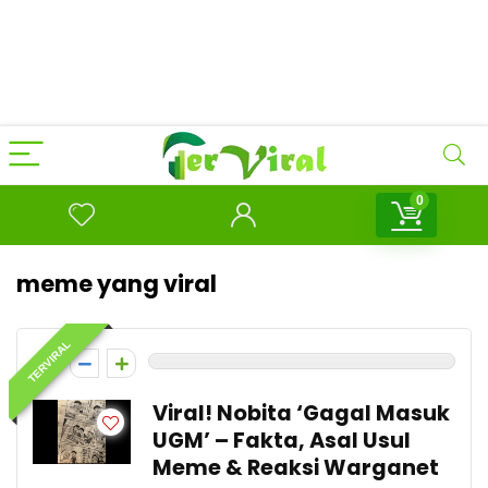
0
meme yang viral
TERVIRAL
0
Viral! Nobita ‘Gagal Masuk
UGM’ – Fakta, Asal Usul
Meme & Reaksi Warganet