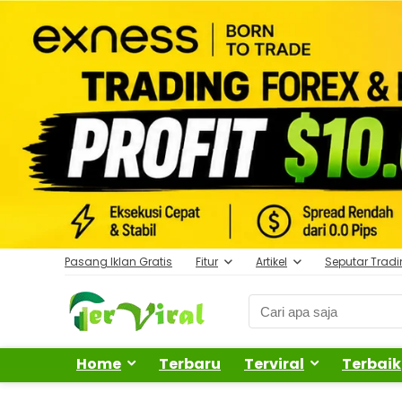
Pasang Iklan Gratis
Fitur
Artikel
Seputar Trad
Home
Terbaru
Terviral
Terbaik