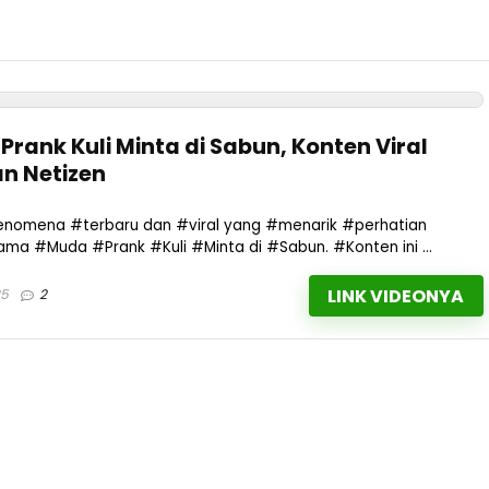
rank Kuli Minta di Sabun, Konten Viral
n Netizen
#fenomena #terbaru dan #viral yang #menarik #perhatian
ma #Muda #Prank #Kuli #Minta di #Sabun. #Konten ini ...
LINK VIDEONYA
25
2