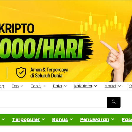
ing
Top
Tools
Data
Kalkulator
Market
K
Terpopuler
Bonus
Penawaran
Pas