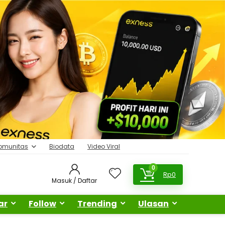
omunitas
Biodata
Video Viral
0
Rp
0
Masuk / Daftar
ar
Follow
Trending
Ulasan