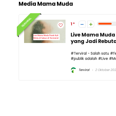
Media Mama Muda
TERVIRAL
1
Live Mama Muda P
yang Jadi Rebuta
#Terviral - Salah satu 
#publik adalah #Live #Ma
Terviral
2 Oktober 20