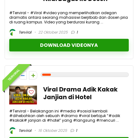
#Terviral - #Viral #video yang memperlihatkan adegan
dramatis antara seorang mahasiswi berjilbab dan dosen pria
di ruang kampus. Video yang berdurasi kurang ...
Terviral
22 Oktober 2025
1
DOWNLOAD VIDEONYA
TERVIRAL
1
Viral Drama Adik Kakak
Janjian di Hotel
#Terviral - Belakangan ini #media #sosial kembali
#dihebohkan oleh sebuah #drama #viral bertajuk “#adik
#kakak# janjian di #hotel” yang #langsung #mencuri ...
Terviral
16 Oktober 2025
1