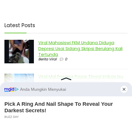
Latest Posts
Viral Mahasiswi FKM Undana Diduga
Depresi Usai Sidang Skripsi Berulang Kali
Tertunda
Berita Viral
0
Viral Mal Pasang Pagar Tinggi Imbas Isu
Demo Agustus, Polri Pastikan Situasi
Aman dan Tingkatkan Intelijen serta
Patroli Siber
Berita Viral
1
Viral Alutsista Berjejer di Monas Dikaitkan
Demo Besar, Mabes TNI Beri Penjelasan
Berita Viral
2