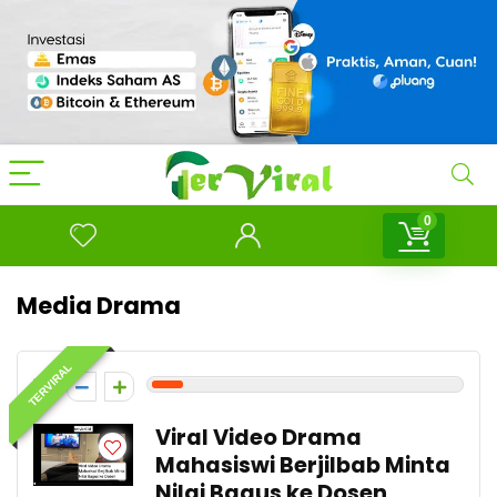
0
Media Drama
TERVIRAL
1
Viral Video Drama
Mahasiswi Berjilbab Minta
Nilai Bagus ke Dosen