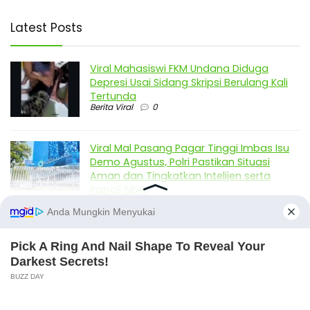
Latest Posts
Viral Mahasiswi FKM Undana Diduga
Depresi Usai Sidang Skripsi Berulang Kali
Tertunda
Berita Viral
0
Viral Mal Pasang Pagar Tinggi Imbas Isu
Demo Agustus, Polri Pastikan Situasi
Aman dan Tingkatkan Intelijen serta
Patroli Siber
Berita Viral
1
Viral Alutsista Berjejer di Monas Dikaitkan
Demo Besar, Mabes TNI Beri Penjelasan
Berita Viral
2