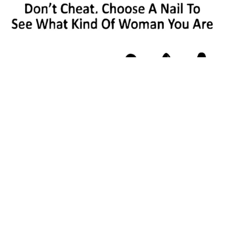
Viral Ayah Tinggalkan Istri dan Bayi Demi
Dugaan Selingkuhan Sesama Jenis
Berita Viral
2
X
Viral Lagu Kicau Mania di Luar Negeri,
Liriknya Disangka “Getcho Money Up”
hingga Ramai di TikTok Global
Musik Viral
2