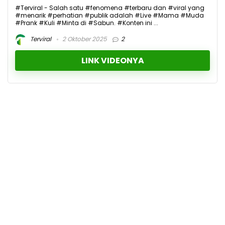
#Terviral - Salah satu #fenomena #terbaru dan #viral yang
#menarik #perhatian #publik adalah #Live #Mama #Muda
#Prank #Kuli #Minta di #Sabun. #Konten ini ...
Terviral
2 Oktober 2025
2
LINK VIDEONYA