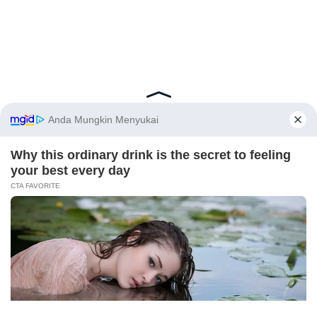
Latest Posts
Viral Mahasiswi FKM Undana Diduga
Depresi Usai Sidang Skripsi Berulang Kali
Tertunda
Berita Viral
0
X
Viral Mal Pasang Pagar Tinggi Imbas Isu