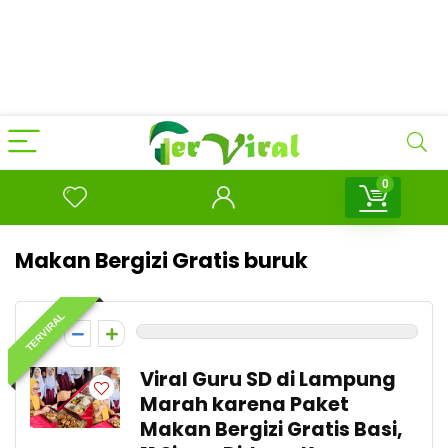
0
Makan Bergizi Gratis buruk
TERVIRAL
0
Viral Guru SD di Lampung
Marah karena Paket
Makan Bergizi Gratis Basi,