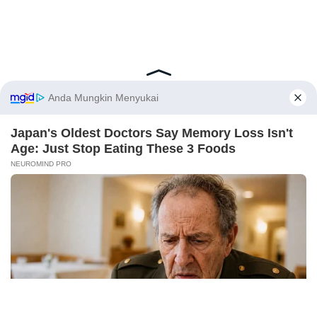
Latest Posts
Viral Mahasiswi FKM Undana Diduga
Depresi Usai Sidang Skripsi Berulang Kali
X
Tertunda
Berita Viral
0
Viral Mal Pasang Pagar Tinggi Imbas Isu