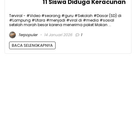
11 Siswa Diduga Keracunan
Terviral - #Video #seorang #guru #Sekolah #Dasar (SD) di
#Lampung #Utara #menjadi #viral di #media #sosial
setelah marah besar karena menerima paket Makan ...
Terpopuler
14 Januari 2026
1
BACA SELENGKAPNYA