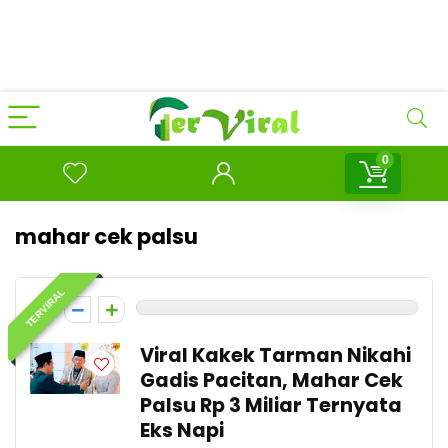
0
mahar cek palsu
TERVIRAL
0
Viral Kakek Tarman Nikahi
Gadis Pacitan, Mahar Cek
Palsu Rp 3 Miliar Ternyata
Eks Napi