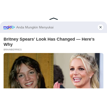
Latest Posts
Viral Mahasiswi FKM Undana Diduga
Depresi Usai Sidang Skripsi Berulang Kali
Tertunda
X
Berita Viral
0
Viral Mal Pasang Pagar Tinggi Imbas Isu
Demo Agustus, Polri Pastikan Situasi
Aman dan Tingkatkan Intelijen serta