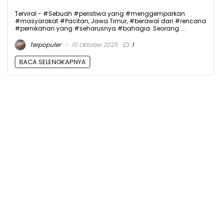
Terviral - #Sebuah #peristiwa yang #menggemparkan
#masyarakat #Pacitan, Jawa Timur, #berawal dari #rencana
#pernikahan yang #seharusnya #bahagia. Seorang ...
Terpopuler
10 Oktober 2025
1
BACA SELENGKAPNYA