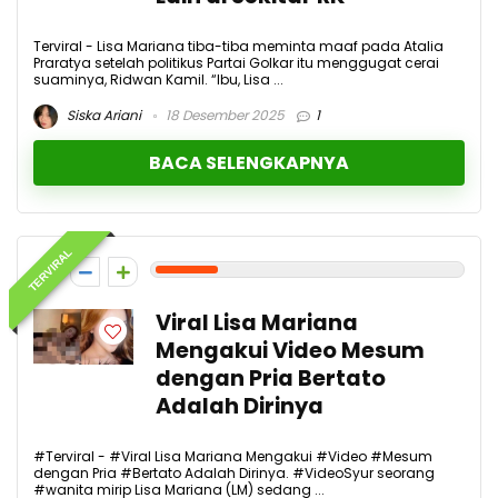
Terviral - Lisa Mariana tiba-tiba meminta maaf pada Atalia
Praratya setelah politikus Partai Golkar itu menggugat cerai
suaminya, Ridwan Kamil. “Ibu, Lisa ...
Siska Ariani
18 Desember 2025
1
BACA SELENGKAPNYA
TERVIRAL
2
Viral Lisa Mariana
Mengakui Video Mesum
dengan Pria Bertato
Adalah Dirinya
#Terviral - #Viral Lisa Mariana Mengakui #Video #Mesum
dengan Pria #Bertato Adalah Dirinya. #VideoSyur seorang
#wanita mirip Lisa Mariana (LM) sedang ...