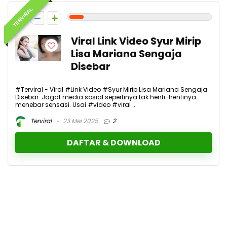
TERVIRAL
1
Viral Link Video Syur Mirip
Lisa Mariana Sengaja
Disebar
#Terviral - Viral #Link Video #Syur Mirip Lisa Mariana Sengaja
Disebar. Jagat media sosial sepertinya tak henti-hentinya
menebar sensasi. Usai #video #viral ...
Terviral
23 Mei 2025
2
DAFTAR & DOWNLOAD