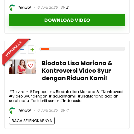
Terviral
6 Juni 2025
2
DOWNLOAD VIDEO
TERPOPULER
1
Biodata Lisa Mariana &
Kontroversi Video Syur
dengan Riduan Kamil
#Terviral - #Terpopuler #Biodata Lisa Mariana & #Kontroversi
#Video Syur dengan #RiduanKamil. #LisaMariana adalah
salah satu #selebriti senior #Indonesia ...
Terviral
6 Juni 2025
4
BACA SELENGKAPNYA