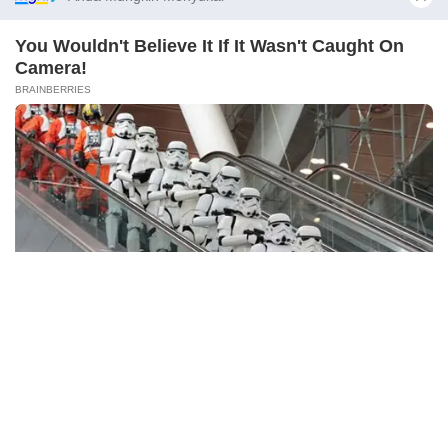
Berita Viral
0
Viral Mal Pasang Pagar Tinggi Imbas Isu
Demo Agustus, Polri Pastikan Situasi
Aman dan Tingkatkan Intelijen serta
Patroli Siber
Berita Viral
1
Viral Alutsista Berjejer di Monas Dikaitkan
Demo Besar, Mabes TNI Beri Penjelasan
X
Berita Viral
2
Viral Ayah Tinggalkan Istri dan Bayi Demi
Dugaan Selingkuhan Sesama Jenis
Berita Viral
2
Viral Lagu Kicau Mania di Luar Negeri,
Liriknya Disangka “Getcho Money Up”