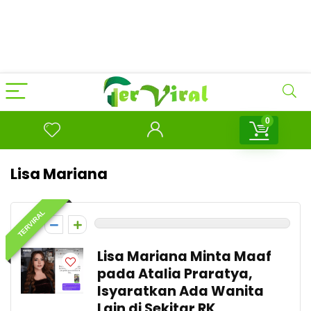
0
Lisa Mariana
TERVIRAL
0
Lisa Mariana Minta Maaf
pada Atalia Praratya,
Isyaratkan Ada Wanita
Lain di Sekitar RK