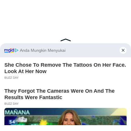
Latest Posts
Viral Mahasiswi FKM Undana Diduga
Depresi Usai Sidang Skripsi Berulang Kali
Tertunda
Berita Viral
0
X
Viral Mal Pasang Pagar Tinggi Imbas Isu