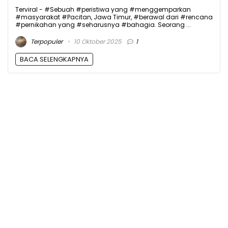
Terviral - #Sebuah #peristiwa yang #menggemparkan
#masyarakat #Pacitan, Jawa Timur, #berawal dari #rencana
#pernikahan yang #seharusnya #bahagia. Seorang ...
Terpopuler
10 Oktober 2025
1
BACA SELENGKAPNYA