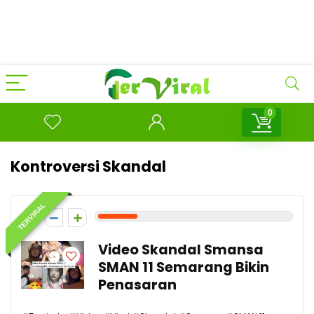
0
Kontroversi Skandal
TERVIRAL
2
Video Skandal Smansa
SMAN 11 Semarang Bikin
Penasaran