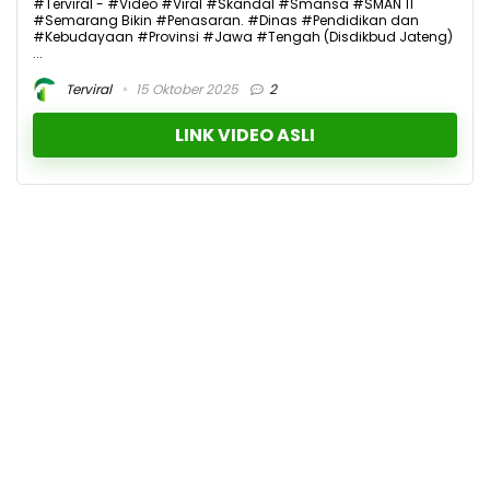
#Terviral - #Video #Viral #Skandal #Smansa #SMAN 11
#Semarang Bikin #Penasaran. #Dinas #Pendidikan dan
#Kebudayaan #Provinsi #Jawa #Tengah (Disdikbud Jateng)
...
Terviral
15 Oktober 2025
2
LINK VIDEO ASLI