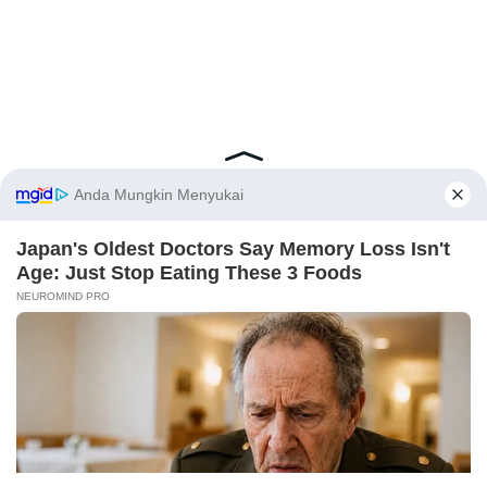
Latest Posts
Viral Mahasiswi FKM Undana Diduga
Depresi Usai Sidang Skripsi Berulang Kali
Tertunda
Berita Viral
0
X