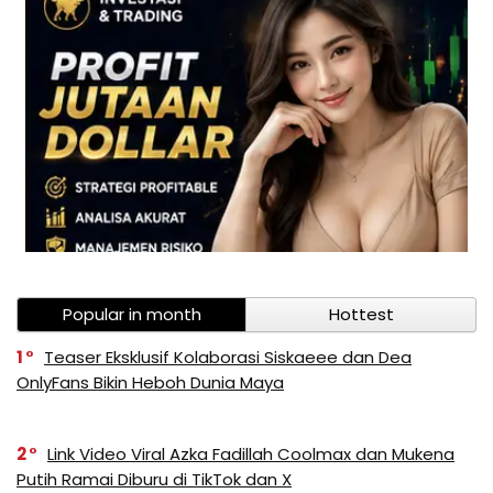
Popular in month
Hottest
1
Teaser Eksklusif Kolaborasi Siskaeee dan Dea
OnlyFans Bikin Heboh Dunia Maya
2
Link Video Viral Azka Fadillah Coolmax dan Mukena
Putih Ramai Diburu di TikTok dan X