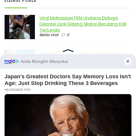
Viral Mahasiswi FKM Undana Diduga
Depresi Usai Sidang Skripsi Berulang Kali
Tertunda
Berita Viral
0
Viral Mal Pasang Pagar Tinggi Imbas Isu
Demo Agustus, Polri Pastikan Situasi
Aman dan Tingkatkan Intelijen serta
Patroli Siber
Berita Viral
1
Viral Alutsista Berjejer di Monas Dikaitkan
Demo Besar, Mabes TNI Beri Penjelasan
Berita Viral
2
Viral Ayah Tinggalkan Istri dan Bayi Demi
X
Dugaan Selingkuhan Sesama Jenis