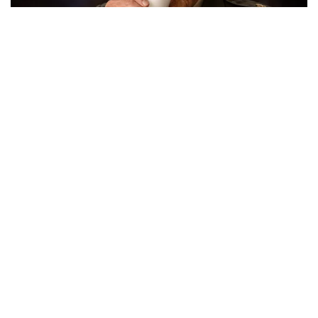
Berita Viral
2
Viral Lagu Kicau Mania di Luar Negeri,
Liriknya Disangka “Getcho Money Up”
hingga Ramai di TikTok Global
Musik Viral
2