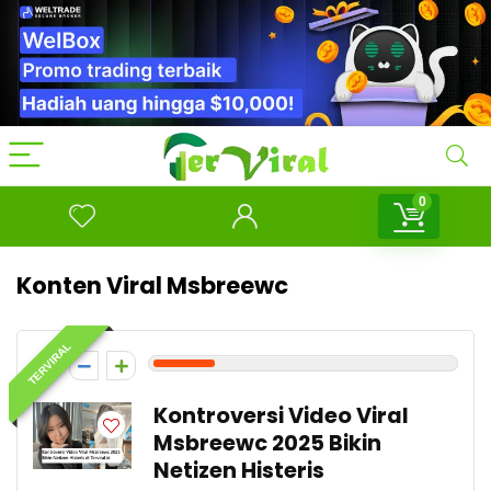
0
Konten Viral Msbreewc
TERVIRAL
2
Kontroversi Video Viral
Msbreewc 2025 Bikin
Netizen Histeris