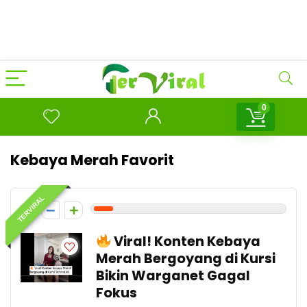
0
Kebaya Merah Favorit
TERVIRAL
1
Viral! Konten Kebaya
Merah Bergoyang di Kursi
Bikin Warganet Gagal
Fokus