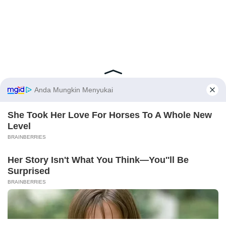
Latest Posts
Viral Mahasiswi FKM Undana Diduga
Depresi Usai Sidang Skripsi Berulang Kali
Tertunda
Berita Viral
0
X
Viral Mal Pasang Pagar Tinggi Imbas Isu