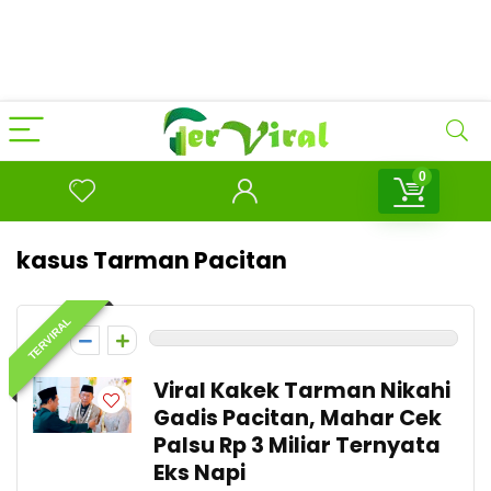
0
kasus Tarman Pacitan
TERVIRAL
0
Viral Kakek Tarman Nikahi
Gadis Pacitan, Mahar Cek
Palsu Rp 3 Miliar Ternyata
Eks Napi