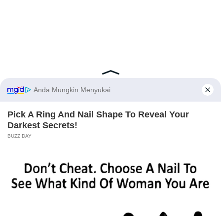
Latest Posts
Viral Mahasiswi FKM Undana Diduga
Depresi Usai Sidang Skripsi Berulang Kali
Tertunda
Berita Viral
0
X