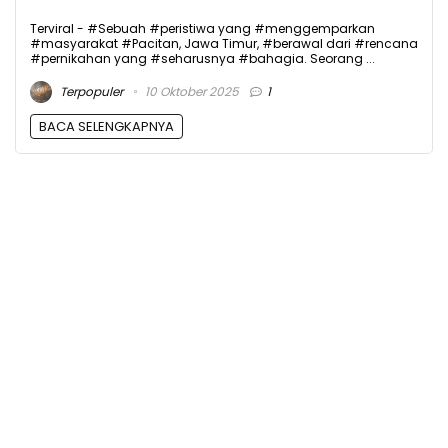
Terviral - #Sebuah #peristiwa yang #menggemparkan
#masyarakat #Pacitan, Jawa Timur, #berawal dari #rencana
#pernikahan yang #seharusnya #bahagia. Seorang ...
Terpopuler
10 Oktober 2025
1
BACA SELENGKAPNYA