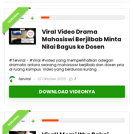
TERVIRAL
1
Viral Video Drama
Mahasiswi Berjilbab Minta
Nilai Bagus ke Dosen
#Terviral - #Viral #video yang memperlihatkan adegan
dramatis antara seorang mahasiswi berjilbab dan dosen pria
di ruang kampus. Video yang berdurasi kurang ...
Terviral
22 Oktober 2025
1
DOWNLOAD VIDEONYA
TERVIRAL
2