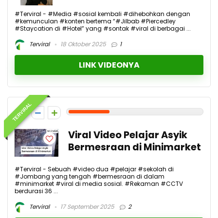
#Terviral - #Media #sosial kembali #dihebohkan dengan
#kemunculan #konten bertema “#Jilbab #Piercedley
#Staycation di #Hotel” yang #sontak #viral di berbagai ...
Terviral
18 Oktober 2025
1
LINK VIDEONYA
TERVIRAL
3
Viral Video Pelajar Asyik
Bermesraan di Minimarket
#Terviral - Sebuah #video dua #pelajar #sekolah di
#Jombang yang tengah #bermesraan di dalam
#minimarket #viral di media sosial. #Rekaman #CCTV
berdurasi 36 ...
Terviral
17 September 2025
2