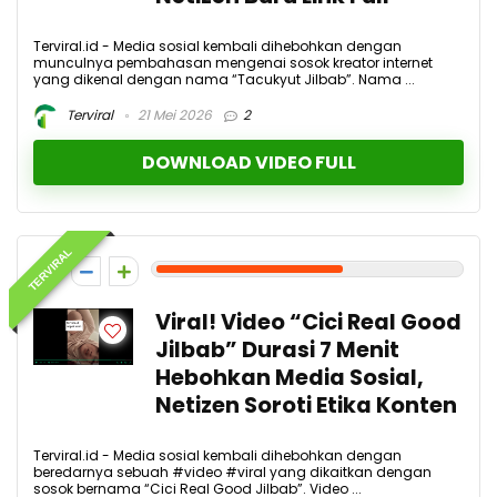
Terviral.id - Media sosial kembali dihebohkan dengan
munculnya pembahasan mengenai sosok kreator internet
yang dikenal dengan nama “Tacukyut Jilbab”. Nama ...
Terviral
21 Mei 2026
2
DOWNLOAD VIDEO FULL
TERVIRAL
6
Viral! Video “Cici Real Good
Jilbab” Durasi 7 Menit
Hebohkan Media Sosial,
Netizen Soroti Etika Konten
Terviral.id - Media sosial kembali dihebohkan dengan
beredarnya sebuah #video #viral yang dikaitkan dengan
sosok bernama “Cici Real Good Jilbab”. Video ...