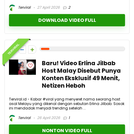
Terviral
27 April 2026
2
DOWNLOAD VIDEO FULL
TERVIRAL
1
Baru! Video Erlina Jilbab
Host Malay Disebut Punya
Konten Eksklusif 49 Menit,
Netizen Heboh
Terviral.id - Kabar #viral yang menyeret nama seorang host
asal Melayu yang dikenal dengan sebutan Erlina Jilbab. Sosok
ini mendadak menjadi trending setelah ...
Terviral
26 April 2026
1
NONTON VIDEO FULL