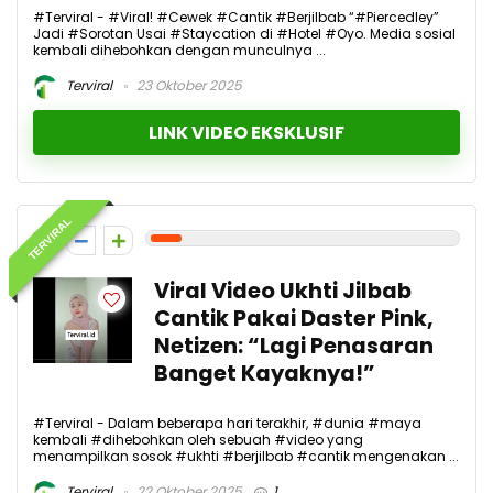
#Terviral - #Viral! #Cewek #Cantik #Berjilbab “#Piercedley”
Jadi #Sorotan Usai #Staycation di #Hotel #Oyo. Media sosial
kembali dihebohkan dengan munculnya ...
Terviral
23 Oktober 2025
LINK VIDEO EKSKLUSIF
TERVIRAL
1
Viral Video Ukhti Jilbab
Cantik Pakai Daster Pink,
Netizen: “Lagi Penasaran
Banget Kayaknya!”
#Terviral - Dalam beberapa hari terakhir, #dunia #maya
kembali #dihebohkan oleh sebuah #video yang
menampilkan sosok #ukhti #berjilbab #cantik mengenakan ...
Terviral
22 Oktober 2025
1