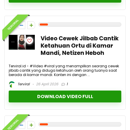
TERVIRAL
1
Video Cewek Jilbab Cantik
Ketahuan Ortu di Kamar
Mandi, Netizen Heboh
Terviral.id - #Video #viral yang menampilkan seorang cewek
jilbab cantik yang diduga ketahuan oleh orang tuanya saat
berada di kamar mandi. Konten ini dengan ...
Terviral
26 April 2026
1
DOWNLOAD VIDEO FULL
TERVIRAL
1