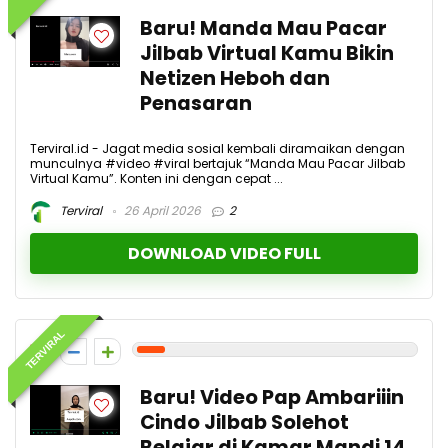
Baru! Manda Mau Pacar
Jilbab Virtual Kamu Bikin
Netizen Heboh dan
Penasaran
Terviral.id - Jagat media sosial kembali diramaikan dengan
munculnya #video #viral bertajuk “Manda Mau Pacar Jilbab
Virtual Kamu”. Konten ini dengan cepat ...
Terviral
26 April 2026
2
DOWNLOAD VIDEO FULL
TERVIRAL
1
Baru! Video Pap Ambariiin
Cindo Jilbab Solehot
Belajar di Kamar Mandi 14