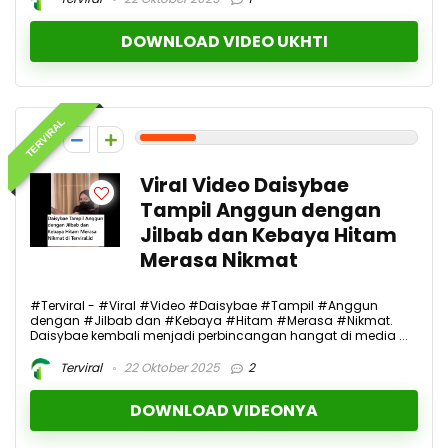
DOWNLOAD VIDEO UKHTI
TERVIRAL
2
Viral Video Daisybae
Tampil Anggun dengan
Jilbab dan Kebaya Hitam
Merasa Nikmat
#Terviral - #Viral #Video #Daisybae #Tampil #Anggun
dengan #Jilbab dan #Kebaya #Hitam #Merasa #Nikmat.
Daisybae kembali menjadi perbincangan hangat di media ...
Terviral
22 Oktober 2025
2
DOWNLOAD VIDEONYA