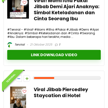
Viral! Momi Itha Pakai
Jilbab Demi Ajari Anaknya:
Simbol Keteladanan dan
Cinta Seorang Ibu
#Terviral - #Viral! #Momi #Itha #Pakai #Jilbab #Demi #Ajari
#Anaknya: #Simbol #Keteladanan dan #Cinta #Seorang
#Ibu. Dalam beberapa hari terakhir, media ...
Terviral
21 Oktober 2025
1
LINK DOWNLOAD VIDEO
TERVIRAL
3
Viral Jilbab Piercedley
Staycation di Hotel