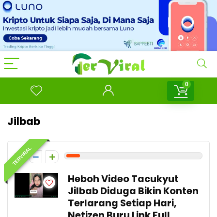
0
Jilbab
TERVIRAL
1
Heboh Video Tacukyut
Jilbab Diduga Bikin Konten
Terlarang Setiap Hari,
Netizen Buru Link Full