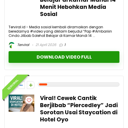
Menit Hebohkan Media
Sosial
Terviral.id - Media sosial kembali diramaikan dengan
beredarnya #video yang diklaim berjudul “Pap #Ambariiin
Cindo Jilbab Solehot Belajar di Kamar Mandi 14 ...
Terviral
21 April 2026
1
DOWNLOAD VIDEO FULL
TERVIRAL
1
Viral! Cewek Cantik
Berjilbab “Piercedley” Jadi
Sorotan Usai Staycation di
Hotel Oyo