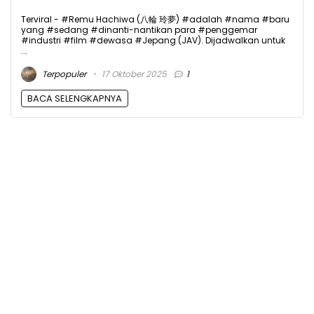
Terviral - #Remu Hachiwa (八輪 玲夢) #adalah #nama #baru
yang #sedang #dinanti-nantikan para #penggemar
#industri #film #dewasa #Jepang (JAV). Dijadwalkan untuk
...
Terpopuler
17 Oktober 2025
1
BACA SELENGKAPNYA