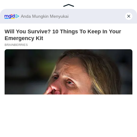
Latest Posts
Viral Mahasiswi FKM Undana Diduga
Depresi Usai Sidang Skripsi Berulang Kali
X
Tertunda
Berita Viral
0
Viral Mal Pasang Pagar Tinggi Imbas Isu
Demo Agustus, Polri Pastikan Situasi
Aman dan Tingkatkan Intelijen serta
Patroli Siber
Berita Viral
1